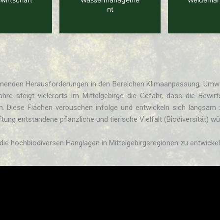
nt
hmenden Herausforderungen in den Bereichen Klimaanpassung, Umwelts
e steigt vielerorts im Mittelgebirge die Gefahr, dass die Bewir
n. Diese Flächen verbuschen infolge und entwickeln sich langsam
tung entstandene pflanzliche und tierische Vielfalt (Biodiversität) w
r die hochbiodiversen Hanglagen in Mittelgebirgsregionen zu entwicke