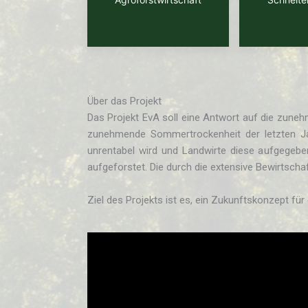
Über das Projekt
Das Projekt EvA soll eine Antwort auf die zune
zunehmende Sommertrockenheit der letzten Jahr
unrentabel wird und Landwirte diese aufgegebe
aufgeforstet. Die durch die extensive Bewirtschaf
Ziel des Projekts ist es, ein Zukunftskonzept fü