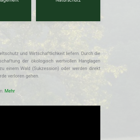
chutz und Wirtschaftlichkeit liefern. Durch die
tschaftung der ökologisch wertvollen Hanglagen
 zu einem Wald (Sukzession) oder werden direkt
ürde verloren gehen.
ln.
Mehr