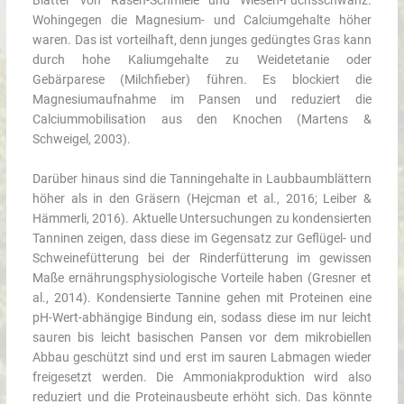
Blätter von Rasen-Schmiele und Wiesen-Fuchsschwanz.
Wohingegen die Magnesium- und Calciumgehalte höher
waren. Das ist vorteilhaft, denn junges gedüngtes Gras kann
durch hohe Kaliumgehalte zu Weidetetanie oder
Gebärparese (Milchfieber) führen. Es blockiert die
Magnesiumaufnahme im Pansen und reduziert die
Calciummobilisation aus den Knochen (Martens &
Schweigel, 2003).
Darüber hinaus sind die Tanningehalte in Laubbaumblättern
höher als in den Gräsern (Hejcman et al., 2016; Leiber &
Hämmerli, 2016). Aktuelle Untersuchungen zu kondensierten
Tanninen zeigen, dass diese im Gegensatz zur Geflügel- und
Schweinefütterung bei der Rinderfütterung im gewissen
Maße ernährungsphysiologische Vorteile haben (Gresner et
al., 2014). Kondensierte Tannine gehen mit Proteinen eine
pH-Wert-abhängige Bindung ein, sodass diese im nur leicht
sauren bis leicht basischen Pansen vor dem mikrobiellen
Abbau geschützt sind und erst im sauren Labmagen wieder
freigesetzt werden. Die Ammoniakproduktion wird also
reduziert und die Proteinausbeute erhöht sich. Das könnte