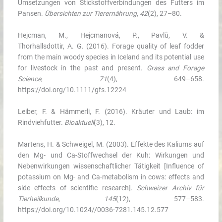
Umsetzungen von Stickstoffverbindungen des Futters im
Pansen.
Übersichten zur Tierernährung
,
42
(2), 27–80.
Hejcman, M., Hejcmanová, P., Pavlů, V. &
Thorhallsdottir, A. G. (2016). Forage quality of leaf fodder
from the main woody species in Iceland and its potential use
for livestock in the past and present.
Grass and Forage
Science
,
71
(4), 649–658.
https://doi.org/10.1111/gfs.12224
Leiber, F. & Hämmerli, F. (2016). Kräuter und Laub: im
Rindviehfutter.
Bioaktuell
(3), 12.
Martens, H. & Schweigel, M. (2003). Effekte des Kaliums auf
den Mg- und Ca-Stoffwechsel der Kuh: Wirkungen und
Nebenwirkungen wissenschaftlicher Tätigkeit [Influence of
potassium on Mg- and Ca-metabolism in cows: effects and
side effects of scientific research].
Schweizer Archiv für
Tierheilkunde
,
145
(12), 577–583.
https://doi.org/10.1024//0036-7281.145.12.577