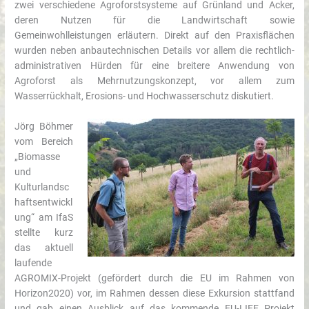
zwei verschiedene Agroforstsysteme auf Grünland und Acker,
deren Nutzen für die Landwirtschaft sowie
Gemeinwohlleistungen erläutern. Direkt auf den Praxisflächen
wurden neben anbautechnischen Details vor allem die rechtlich-
administrativen Hürden für eine breitere Anwendung von
Agroforst als Mehrnutzungskonzept, vor allem zum
Wasserrückhalt, Erosions- und Hochwasserschutz diskutiert.
Jörg Böhmer
vom Bereich
„Biomasse
und
Kulturlandsc
haftsentwickl
ung“ am IfaS
stellte kurz
das aktuell
laufende
AGROMIX-Projekt (gefördert durch die EU im Rahmen von
Horizon2020) vor, im Rahmen dessen diese Exkursion stattfand
und gab einen Ausblick auf das kommende EU-LIFE Projekt